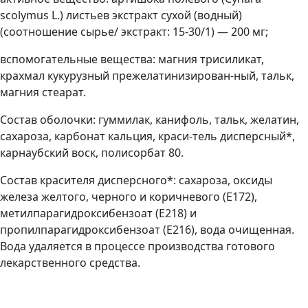
scolymus L.) листьев экстракт сухой (водный)
(соотношение сырье/ экстракт: 15-30/1) — 200 мг;
вспомогательные вещества: магния трисиликат,
крахмал кукурузный прежелатинизирован-ный, тальк,
магния стеарат.
Состав оболочки: гуммилак, канифоль, тальк, желатин,
сахароза, карбонат кальция, краси-тель дисперсный*,
карнаубский воск, полисорбат 80.
Состав красителя дисперсного*: сахароза, оксиды
железа желтого, черного и коричневого (E172),
метилпарагидроксибензоат (Е218) и
пропилпарагидроксибензоат (E216), вода очищенная.
Вода удаляется в процессе производства готового
лекарственного средства.